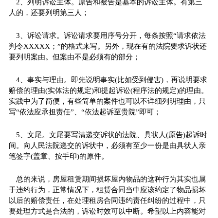
2、列明诉讼主体。原告和被告是基本的诉讼主体。有第三
人的，还要列明第三人；
3、诉讼请求。诉讼请求要用序号分开，每条按照“请求依法
判令XXXXX；”的格式来写。另外，现在有的法院要求诉状还
要列明案由。但案由不是必须有的部分；
4、事实与理由。即先说明事实(比如受到侵害)，再说明要求
赔偿的理由(实体法的规定)和提起诉讼(程序法的规定)的理由。
实践中为了简便，有些简单的案件也可以不详细列明理由，只
写“依法应承担责任”、“依法起诉至贵院”即可；
5、文尾。文尾要写清递交诉状的法院、具状人(原告)起诉时
间。向人民法院递交的诉状中，必须有至少一份是由具状人亲
笔签字(盖章、按手印)的原件。
总的来说，房屋租赁期间损坏屋内物品的这种行为其实也属
于违约行为，正常情况下，租赁合同当中应该约定了物品损坏
以后的赔偿责任，在处理租房合同违约责任纠纷的过程中，只
要处理方式是合法的，诉讼时效可以中断。希望以上内容能对