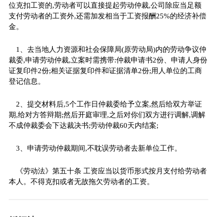
位克扣工资的,劳动者可以直接提起劳动仲裁,公司除应当足额
支付劳动者的工资外,还需加发相当于工资报酬25%的经济补偿
金。
1、去当地人力资源和社会保障局(原劳动局)内的劳动争议仲
裁委,申请劳动仲裁,立案时需携带:仲裁申请书2份、申请人身份
证复印件2份;相关证据复印件和证据清单2份;用人单位的工商
登记信息。
2、提交材料后,5个工作日仲裁委给予立案,然后给双方举证
期,给对方答辩期;然后开庭审理,之后对你们双方进行调解,调解
不成仲裁委会下达裁决书;劳动仲裁60天内结案;
3、申请劳动仲裁期间,不耽误劳动者去新单位工作。
《劳动法》第五十条 工资应当以货币形式按月支付给劳动者
本人。不得克扣或者无故拖欠劳动者的工资。