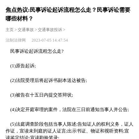
焦点热议:民事诉讼起诉流程怎么走？民事诉讼需要
哪些材料？
主页
>
交通事故
>
交通事故投诉
>
法制法律网 2023-07-05 14:47:54
民事诉讼起诉流程怎么走?
(1)原告起诉;
(2)法院受理后将起诉书副本送达被告;
(3)被告在十五日内提交答辩状;
(4)决定开庭审理的案件，法院在三日前通知当事人并公告;
(5)法庭调查阶段包括当事人陈述;告知证人的权利义务，证人
作证，宣读未到庭的证人证言;出示书证、物证和视听资料;宣
读鉴定结论;宣读勘验笔录;