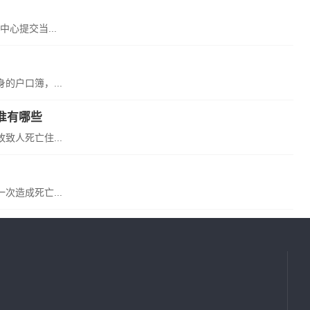
心提交当...
户口簿，...
准有哪些
人死亡住...
造成死亡...