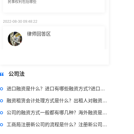
2022-08-30 09:48:22
律师回答区
高楼住宅玻璃炸裂应该找谁处理
回复：
可以建议您先找一下物业，由物业处置
2022-11-14 09:48:30
公司法
律师回答区
进口融资是什么？进口有哪些融资方式?进口代付和假远期信用证融资
融资租赁会计处理方式是什么？出租人对融资租赁的处理是什么？
退休职工涨工资最新消息 退休人员涨工资注意事项有哪些？
公司的融资方式一般都有哪几种？海外融资是什么？融资租赁是什么？
工商局注册新公司的流程是什么？注册新公司需要哪些材料和证件？
2022-11-17 17:08:56