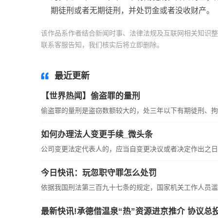
期徒刑或者无期徒刑，并处罚金或者没收财产。
该作品系作者结合新闻时事、法律法规及互联网相关知识整
联系客服告知，我们核实后将立即删除。
标签：
有期徒刑
最近更新
【世界热闻】偷盗罪的量刑
偷盗罪的量刑是盗窃数额较大的，处三年以下有期徒刑、拘役
如何办理法人变更手续_微头条
公司变更法定代表人的，应当自变更决议或者决定作出之日起3
今日快讯：玩忽职守罪怎么处罚
依据我国刑法第三百九十七条的规定，国家机关工作人员滥用
最新快讯!承德借温泉“热”资源进京推介 协议总投资