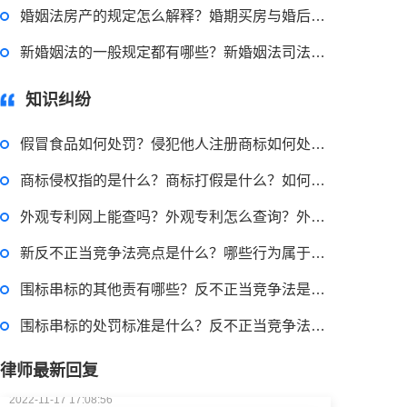
婚姻法房产的规定怎么解释？婚期买房与婚后买房的差别是什么？
2022-08-30 09:48:22
新婚姻法的一般规定都有哪些？新婚姻法司法解释一全文
律师回答区
知识纠纷
高楼住宅玻璃炸裂应该找谁处理
假冒食品如何处罚？侵犯他人注册商标如何处罚？假冒产品都包括什么？
回复：
可以建议您先找一下物业，由物业处置
商标侵权指的是什么？商标打假是什么？如何进行商标维权打假？
2022-11-14 09:48:30
外观专利网上能查吗？外观专利怎么查询？外观专利查询方式都有哪些？
律师回答区
新反不正当竞争法亮点是什么？哪些行为属于串通投标？
围标串标的其他责有哪些？反不正当竞争法是什么？
退休职工涨工资最新消息 退休人员涨工资注意事项有哪些？
围标串标的处罚标准是什么？反不正当竞争法出台的意义是什么？
2022-11-17 17:08:56
律师最新回复
律师回答区