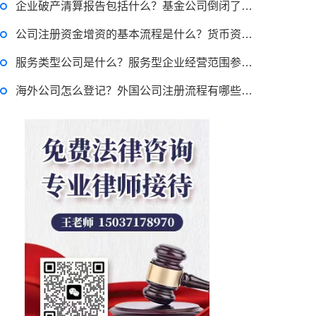
企业破产清算报告包括什么？基金公司倒闭了怎么办？
律师回答区
公司注册资金增资的基本流程是什么？货币资金出资注意事项有哪些？
跳跳糖是毒品吗？
服务类型公司是什么？服务型企业经营范围参考有哪些？投资类公司经营范围有哪些？
海外公司怎么登记？外国公司注册流程有哪些？公司拟使用公司名称的公司不能注册怎么办？