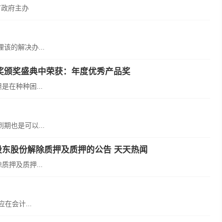
市政府主办
的解决办...
星奖颁奖盛典中荣获：年度优秀产品奖
在种种困...
也是可以...
股东股份解除质押及质押的公告 天天热闻
押及质押...
在会计...