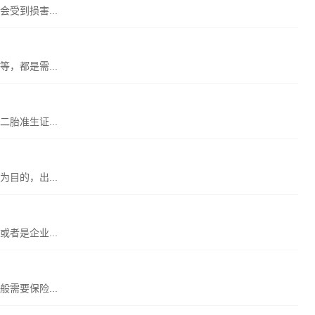
受到损害...
，都是需...
胎准生证...
目的，出...
者是企业...
需要保险...