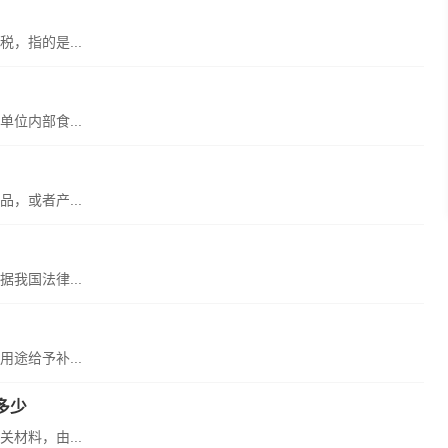
，指的是...
位内部食...
，或者产...
我国法律...
途给予补...
多少
材料，由...