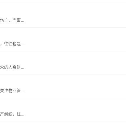
亡，当事...
往往也是...
的人身财...
注物业管...
纠纷，往...