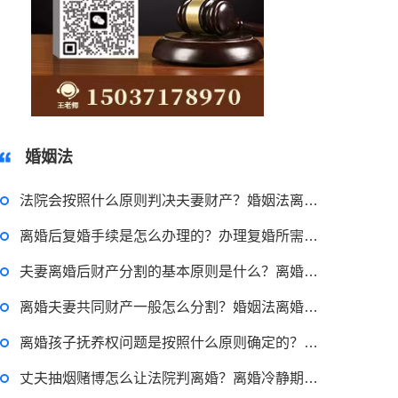
15037178970
婚姻法
法院会按照什么原则判决夫妻财产？婚姻法离婚财产分割协议不成怎么办？
离婚后复婚手续是怎么办理的？办理复婚所需证件有哪些？离婚后复婚好吗？
夫妻离婚后财产分割的基本原则是什么？离婚过错方少分或不分财产有可能吗？
2022-11-18 12:16:14
离婚夫妻共同财产一般怎么分割？婚姻法离婚财产分配方式有什么？
律师回答区
离婚孩子抚养权问题是按照什么原则确定的？已经成年的孩子还需要抚养权吗？
丈夫抽烟赌博怎么让法院判离婚？离婚冷静期一方不离怎么办？
民事权利包括哪些