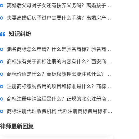
离婚后父母对子女还有扶养义务吗？离婚孩子的抚养权的判定标准是什么？
2022-08-30 09:48:22
夫妻离婚后房子过户需要什么手续？离婚房产过户需要提交哪些资料？
律师回答区
知识纠纷
高楼住宅玻璃炸裂应该找谁处理
驰名商标怎么申请？什么是驰名商标？驰名商标有什么作用？
回复：
可以建议您先找一下物业，由物业处置
商标法有关于商标注册的内容有什么？西安商标注册流程是怎样的？
商标价值是什么？商标权质押需要注意什么？商标专用权如何质押？
2022-11-14 09:48:30
注册商标缴纳费用的项目和标准是什么？商标地址变更流程是什么？
律师回答区
商标注册申请流程是什么？正规的北京注册商标怎么办理？
商标注册代理收费机构 代办注册商标费用标准是什么？
退休职工涨工资最新消息 退休人员涨工资注意事项有哪些？
律师最新回复
2022-11-17 17:08:56