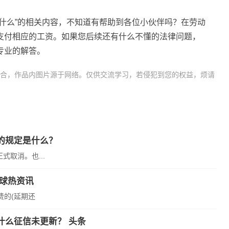
什么”的相关内容，不知道有帮助到各位小伙伴吗？在劳动
支付相应的工资。如果您后续还有什么不懂的法律问题，
专业的解答。
合，作品内图片源于网络。仅供交流学习，若侵犯到您的权益，烦请
期
北京婚假
江苏晚婚
国家婚假
的规定是什么？
式取消。也...
球热资讯
费的(延期还
什么征信未更新？ 头条