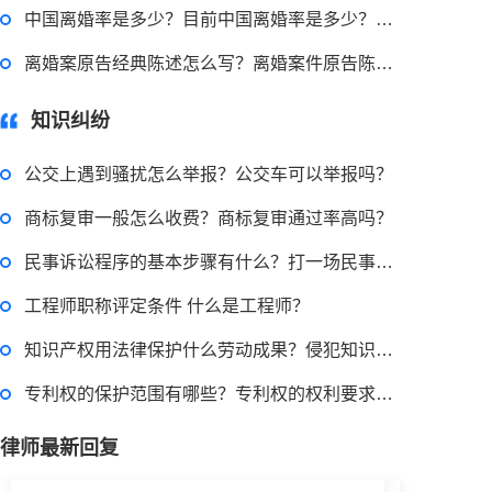
民事权利包括哪些
中国离婚率是多少？目前中国离婚率是多少？离婚率是怎么计算的？
离婚案原告经典陈述怎么写？离婚案件原告陈述词的法律依据是什么？
2022-08-30 09:48:22
律师回答区
知识纠纷
公交上遇到骚扰怎么举报？公交车可以举报吗？
高楼住宅玻璃炸裂应该找谁处理
商标复审一般怎么收费？商标复审通过率高吗？
回复：
可以建议您先找一下物业，由物业处置
民事诉讼程序的基本步骤有什么？打一场民事诉讼多少钱？
2022-11-14 09:48:30
工程师职称评定条件 什么是工程师？
律师回答区
知识产权用法律保护什么劳动成果？侵犯知识产权赔偿标准是怎样的？
专利权的保护范围有哪些？专利权的权利要求解释原则
退休职工涨工资最新消息 退休人员涨工资注意事项有哪些？
律师最新回复