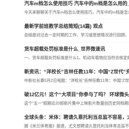
汽车m档怎么使用技巧 汽车中的m档是怎么用的
今天来聊聊关于汽车m档怎么使用技巧，汽车中的m档是怎么
最新学前班教学总结简短(14篇) 观点
总结是对过去一定时期的工作、学习或思想情况进行回顾、分
货车超载处罚标准是什么_世界微速讯
一、货车超载处罚标准是什么1、机动车载物应当符合核定的载
新资讯：“洋校长”吉林任教11年：中国“Z世代”
中新社长春5月2日电题：“洋校长”吉林任教11年：中国“Z世代
破12亿元！这个“大项目”你参与了吗？ 环球微
这个“五一”假期近20部新片集中上映影片数量创历史同档期新
全球头条：米体：聘请久恩托利当总监不容易，
据《米兰体育报》报道，尤文想聘请久恩托利当体育总监不容