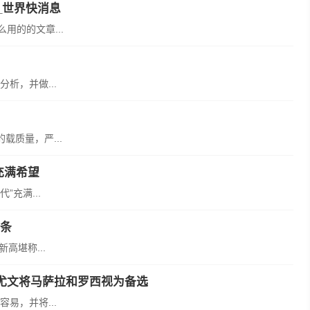
_世界快消息
用的的文章...
析，并做...
质量，严...
充满希望
”充满...
头条
高堪称...
尤文将马萨拉和罗西视为备选
易，并将...