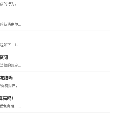
的行为，...
待遇由单...
下：1、...
资讯
律的规定...
冻结吗
有财产，...
算高吗）
免息期，...