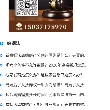
15037178970
婚姻法
新婚姻法离婚房产分割的原则是什么？夫妻的共同财产怎么分配的？
哪六个条件不允许离婚？2020年离婚新规定是什么？
被家暴离婚怎么办？遭遇家暴想离婚怎么办？家暴离婚证据怎么收集？
2022-11-18 12:16:14
离婚后子女抚养权一般会判给谁？离婚子女抚养权可以尊重子女的意见吗？
律师回答区
起诉离婚需要多长时间？民事诉讼法第一百四十九条内容是什么？
婚姻法离婚财产分配有哪些规定？夫妻共同财产分割的原则是什么？