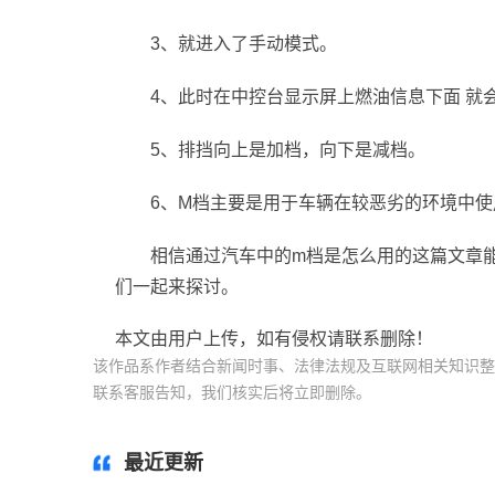
3、就进入了手动模式。
4、此时在中控台显示屏上燃油信息下面 就会
5、排挡向上是加档，向下是减档。
6、M档主要是用于车辆在较恶劣的环境中使
相信通过汽车中的m档是怎么用的这篇文章
们一起来探讨。
本文由用户上传，如有侵权请联系删除！
该作品系作者结合新闻时事、法律法规及互联网相关知识整
联系客服告知，我们核实后将立即删除。
标签：
最近更新