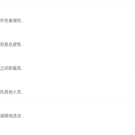
伤害保险...
是总避免...
间即最高...
其他人完...
耕地违法...