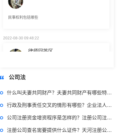
民事权利包括哪些
2022-08-30 09:48:22
律师回答区
高楼住宅玻璃炸裂应该找谁处理
回复：
可以建议您先找一下物业，由物业处置
公司法
2022-11-14 09:48:30
什么叫夫妻共同财产？夫妻共同财产有哪些特征？
律师回答区
行政及刑事责任交叉的情形有哪些？企业法人法定代表人登记管理规定是什么？
公司注册资金增资程序是怎样的？注册公司注册资本最低多少？
退休职工涨工资最新消息 退休人员涨工资注意事项有哪些？
注册公司查名需要提供什么证件？天河注册公司注册流程是什么？