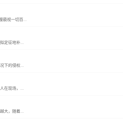
藐视一切百...
定征地补...
下的侵权...
在现场，...
大，随着...