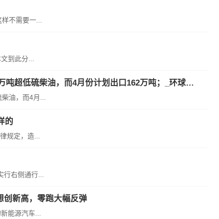
不需要一...
到此分...
贸易商：俄罗斯计划5月份从滨海边疆区出口118万吨超低硫柴油，而4月份计划出口162万吨；_环球播报
油，而4月...
样的
规定，造...
右侧通行...
想创新高，零跑大幅反弹
能源汽车...