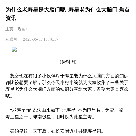
为什么老寿星是大脑门呢_寿星老为什么大脑门|焦点
资讯
主页
>
热点
>
互联网 2023-05-15 15:46:57
(资料图)
想必现在有很多小伙伴对于寿星老为什么大脑门方面的知识
都比较想要了解，那么今天小好小编就为大家收集了一些关于
寿星老为什么大脑门方面的知识分享给大家，希望大家会喜欢
哦。
“老寿星”的说法由来如下：“寿星”本为恒星名，为福、禄、
寿三星之一，即南极星，旧时以为此星主寿。
秦始皇统一天下后，在长安附近杜县建寿星祠。