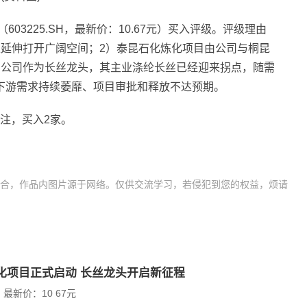
03225.SH，最新价：10.67元）买入评级。评级理由
上延伸打开广阔空间；2）泰昆石化炼化项目由公司与桐昆
）公司作为长丝龙头，其主业涤纶长丝已经迎来拐点，随需
下游需求持续萎靡、项目审批和释放不达预期。
关注，买入2家。
合，作品内图片源于网络。仅供交流学习，若侵犯到您的权益，烦请
化项目正式启动 长丝龙头开启新征程
最新价：10 67元