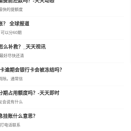
请提前还款吗？-天天动态
最快的提额度
账？ 全球报道
可以分60期
怎么补救？_天天视讯
，最好尽快还清
用卡逾期会银行卡会被冻结吗？
消除。通常信
分期占用额度吗？-天天即时
友会说有什么
息挂账什么意思？
打电话联系