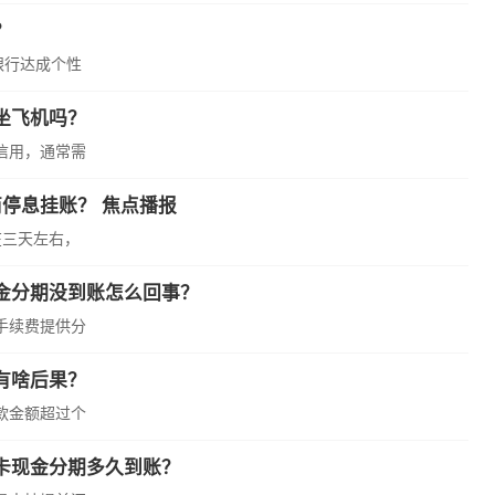
？
银行达成个性
坐飞机吗？
信用，通常需
停息挂账？ 焦点播报
在三天左右，
金分期没到账怎么回事？
手续费提供分
有啥后果？
款金额超过个
卡现金分期多久到账？