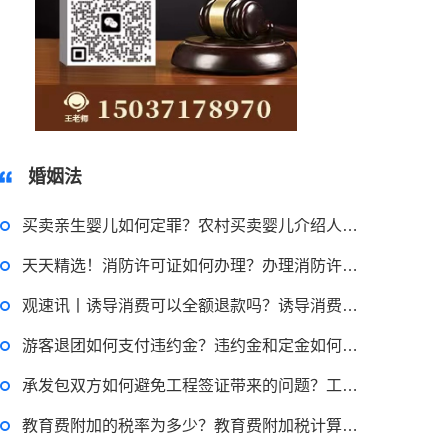
2022-11-18 12:16:14
律师回答区
15037178970
民事权利包括哪些
婚姻法
买卖亲生婴儿如何定罪？农村买卖婴儿介绍人如何定罪？_今日快讯
2022-08-30 09:48:22
天天精选！消防许可证如何办理？办理消防许可证需要的资料
律师回答区
观速讯丨诱导消费可以全额退款吗？诱导消费属于诈骗吗？
游客退团如何支付违约金？违约金和定金如何区分？|全球报道
高楼住宅玻璃炸裂应该找谁处理
回复：
可以建议您先找一下物业，由物业处置
承发包双方如何避免工程签证带来的问题？工程签证可能会遇到哪些问题？
教育费附加的税率为多少？教育费附加税计算公式是什么？ 当前看点