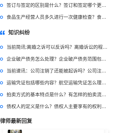
2022-11-14 09:48:30
签订与签定的区别是什么？签订和签定哪个更有法律效力？
律师回答区
食品生产经营人员多久进行一次健康检查？食品生产经营人员的要求有哪些？
知识纠纷
退休职工涨工资最新消息 退休人员涨工资注意事项有哪些？
当前简讯:离婚之诉可以反诉吗？离婚诉讼的程序和费用是多少？
2022-11-17 17:08:56
企业破产债务怎么处理？企业破产债务范围包括哪些？_世界热讯
律师回答区
当前速讯：公司注销了还能被起诉吗？公司注销欠款的处理方式
运输凭证包括哪些内容？航空运输凭证怎么理解？ 世界微速讯
跳跳糖是毒品吗？
拍卖方式的基本特点是什么？有怎样的拍卖流程？
2022-11-18 11:21:04
债权人的定义是什么？债权人主要享有的权利是什么？ 独家焦点
律师回答区
律师最新回复