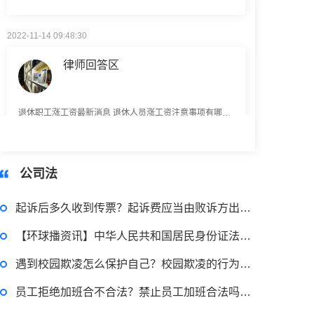
2022-11-14 09:48:30
律师回答区
退休职工涨工资最新消息 退休人员涨工资注意事项有哪些？
2022-11-17 17:08:56
律师回答区
公司法
起诉后多久收到传票？起诉费应当由败诉方出吗？|天天热头条
跳跳糖是毒品吗？
【环球播资讯】中华人民共和国居民身份证法第十二条是什么？公民申请领取身份证需要多少日？
遇到校园欺凌怎么保护自己？校园欺凌的行为都有哪些?|每日热点
员工拒绝加班合不合法？禁止员工加班合法吗？-每日讯息