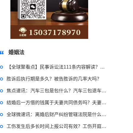
2022-11-18 12:16:14
15037178970
婚姻法
律师回答区
【全球聚看点】民事诉讼法111条内容解读？个人信息泄露了怎么补救？
民事权利包括哪些
胜诉后执行期是多久？被告胜诉的几率大吗？
焦点速讯：汽车三包是包什么？汽车三包退车条件是什么？
2022-08-30 09:48:22
结婚后一方借的钱属于夫妻共同债务吗？夫妻间共同债务如何认定？
律师回答区
全球微速讯：离婚后财产纠纷管辖法院是什么？离婚后财产分割去哪里起诉？
高楼住宅玻璃炸裂应该找谁处理
工伤发生后多长时间上报公司有效？工伤开庭后多久下判决书？-天天关注