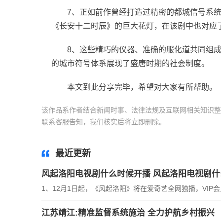
7、正如前作曾经打造过精密的都城信号系
《长安十二时辰》的巨大花灯，在该剧中也对应了
8、这些精巧的仪器、准确的服化道共同组成
的城市符号体系展现了盛唐时期的社会制度。
本文到此分享完毕，希望对大家有所帮助。
该作品系作者结合新闻时事、法律法规及互联网相关知识整
联系客服告知，我们核实后将立即删除。
标签：
最近更新
风起洛阳电视剧什么时候开播 风起洛阳电视剧
1、12月1日起，《风起洛阳》将在爱奇艺全网独播，VIP
江苏靖江:精准监督系统施治 全力护航乡村振兴