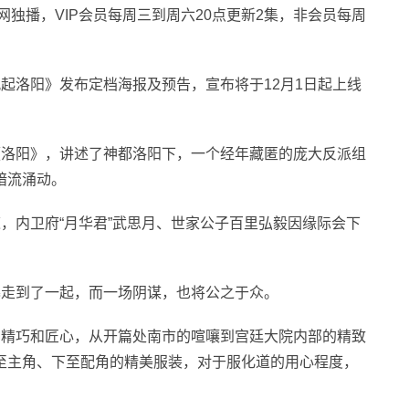
网独播，VIP会员每周三到周六20点更新2集，非会员每周
起洛阳》发布定档海报及预告，宣布将于12月1日起上线
《洛阳》，讲述了神都洛阳下，一个经年藏匿的庞大反派组
暗流涌动。
，内卫府“月华君”武思月、世家公子百里弘毅因缘际会下
幕走到了一起，而一场阴谋，也将公之于众。
的精巧和匠心，从开篇处南市的喧嚷到宫廷大院内部的精致
至主角、下至配角的精美服装，对于服化道的用心程度，