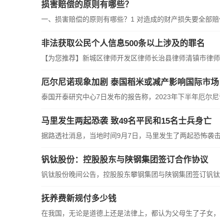
损害赔偿的原则有哪些？
一、损害赔偿的原则有哪些？1 对造成的财产损失要全部
非法获取公民个人信息500条以上涉及的罪名
【为您推荐】新城区律师开发区律师长治县律师清镇市律师
厄尔尼诺现象加剧 泰国稻米或减产影响国际市场
泰国开泰研究中心7日发布的报告称，2023年下半年厄尔
马里发生两起恐袭 致49名平民和15名士兵身亡
据路透社消息，当地时间9月7日，马里发生了两起恐怖袭击
钒钛股份：控股股东与陕钢集团签订合作协议
钒钛股份晚间公告，控股股东攀钢集团与陕钢集团签订钒钛
抚养费新规付多少钱
在我国，无论是道德上还是法律上，都认为父母生了子女，