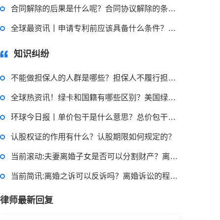
回复：
可以建议您先找一下物业，由物业处置
合同解除的后果是什么呢？合同协议解除的条件是什么？
全球最资讯丨申请专利前应该具备什么条件？专利权具有哪些特征？
2022-11-14 09:48:30
知识纠纷
律师回答区
不能做担保人的人群是哪些？担保人不履行担保责任有什么后果？
退休职工涨工资最新消息 退休人员涨工资注意事项有哪些？
全球热资讯！绿卡和国籍有哪些区别？美国绿卡和移民一样吗？
环球今日报丨单价包干是什么意思？总价包干是什么意思？
2022-11-17 17:08:56
认股权证的作用有什么？认股期限如何规定的？
律师回答区
当前滚动:夫妻离婚子女是否可以分割财产？离婚分割夫妻共同财产要注意什么？
跳跳糖是毒品吗？
当前简讯:离婚之诉可以反诉吗？离婚诉讼的程序和费用是多少？
律师最新回复
2022-11-18 11:21:04