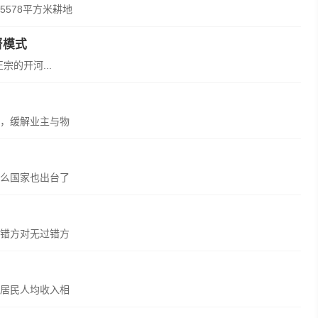
578平方米耕地
督模式
的开河...
，缓解业主与物
么国家也出台了
错方对无过错方
)居民人均收入相