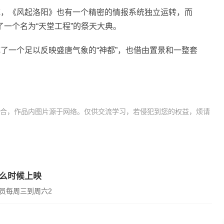
统，《风起洛阳》也有一个精密的情报系统独立运转，而
一个名为“天堂工程”的祭天大典。
了一个足以反映盛唐气象的“神都”，也借由置景和一整套
合，作品内图片源于网络。仅供交流学习，若侵犯到您的权益，烦请
什么时候上映
会员每周三到周六2