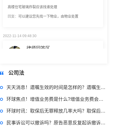
回复：
可以建议您先找一下物业，由物业处置
2022-11-14 09:48:30
律师回答区
退休职工涨工资最新消息 退休人员涨工资注意事项有哪些？
公司法
2022-11-17 17:08:56
天天消息！遗嘱生效的时间是怎样的？遗嘱生效后有效期多久？
律师回答区
环球焦点！增值业务费是什么?增值业务费会每月都收吗?
跳跳糖是毒品吗？
环球时讯：取保后无罪释放几率大吗？取保后一般怎么判？
民事诉讼可以撤诉吗？原告恶意反复起诉撤诉怎么办？_资讯