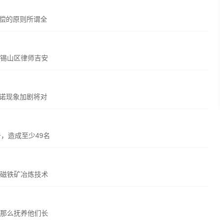
赔偿的原则所谓全
锡山区律师吉安
尼诺现象加剧将对
，造成至少49名
磁铁矿冶炼技术
那么抚养他们长