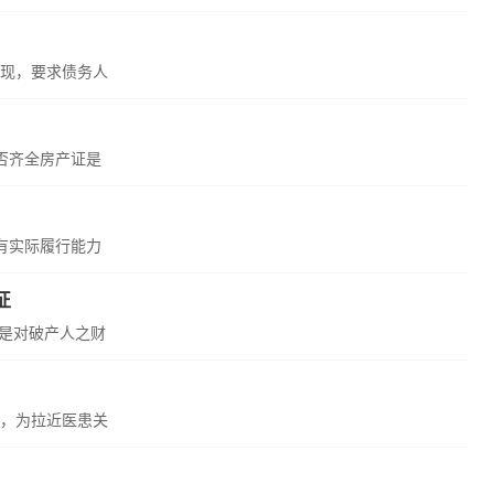
现，要求债务人
否齐全房产证是
有实际履行能力
征
权是对破产人之财
，为拉近医患关