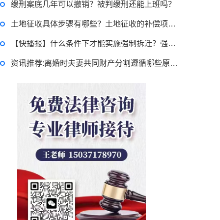
缓刑案底几年可以撤销？被判缓刑还能上班吗？
土地征收具体步骤有哪些？土地征收的补偿项目是什么？ 新资讯
【快播报】什么条件下才能实施强制拆迁？强拆诉讼时效是多久？
资讯推荐:离婚时夫妻共同财产分割遵循哪些原则？怎么分配才公平合理？