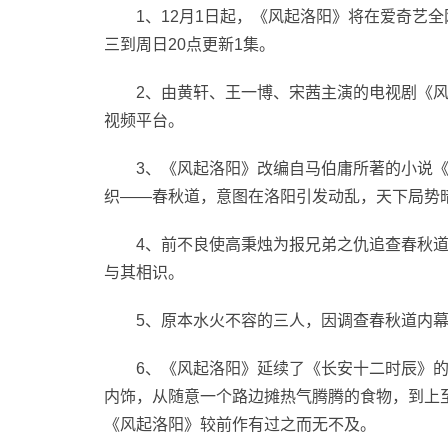
1、12月1日起，《风起洛阳》将在爱奇艺全
三到周日20点更新1集。
2、由黄轩、王一博、宋茜主演的电视剧《风
视频平台。
3、《风起洛阳》改编自马伯庸所著的小说
织——春秋道，意图在洛阳引发动乱，天下局势
4、前不良使高秉烛为报兄弟之仇追查春秋道
与其相识。
5、原本水火不容的三人，因调查春秋道内
6、《风起洛阳》延续了《长安十二时辰》
内饰，从随意一个路边摊热气腾腾的食物，到上
《风起洛阳》较前作有过之而无不及。