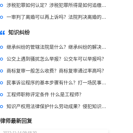
涉税犯罪如何认定？涉税犯罪所得是如何追缴的？
2022-11-18 12:16:14
一审判了离婚可以再上诉吗？法院判决离婚的情形有哪些？
律师回答区
知识纠纷
民事权利包括哪些
继承纠纷的管辖法院是什么？继承纠纷的解决方式都有哪些？
公交上遇到骚扰怎么举报？公交车可以举报吗？
2022-08-30 09:48:22
商标复审一般怎么收费？商标复审通过率高吗？
律师回答区
民事诉讼程序的基本步骤有什么？打一场民事诉讼多少钱？
高楼住宅玻璃炸裂应该找谁处理
工程师职称评定条件 什么是工程师？
回复：
可以建议您先找一下物业，由物业处置
知识产权用法律保护什么劳动成果？侵犯知识产权赔偿标准是怎样的？
律师最新回复
2022-11-14 09:48:30
律师回答区