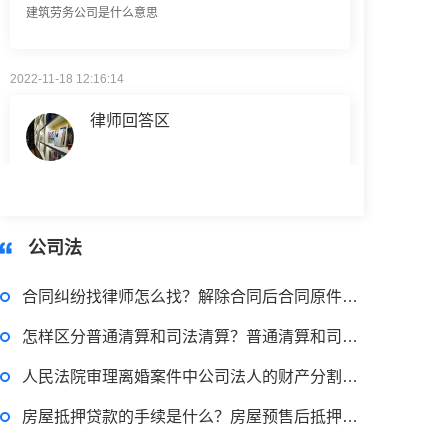
2022-11-18 12:16:14
律师回答区
民事权利包括哪些
2022-08-30 09:48:22
公司法
律师回答区
合同纠纷找律师怎么找？解除合同后合同原件怎么处理？
高楼住宅玻璃炸裂应该找谁处理
怎样区分普通清算和司法清算？普通清算和司法清算的区别有哪些？
回复：
可以建议您先找一下物业，由物业处置
人民法院审理离婚案件中公司法人的财产分割规定是什么？
房屋抵押贷款的手续是什么？房屋预售后抵押土地使用权的法律法规有哪些？
2022-11-14 09:48:30