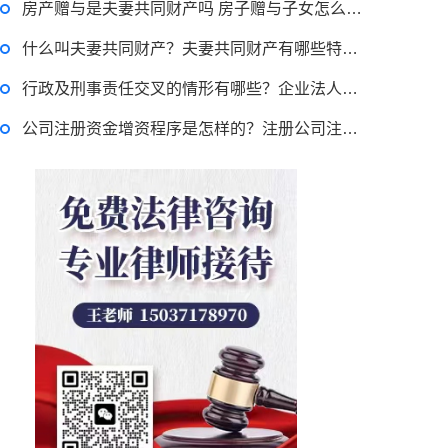
房产赠与是夫妻共同财产吗 房子赠与子女怎么收费？
律师回答区
什么叫夫妻共同财产？夫妻共同财产有哪些特征？
退休职工涨工资最新消息 退休人员涨工资注意事项有哪些？
行政及刑事责任交叉的情形有哪些？企业法人法定代表人登记管理规定是什么？
公司注册资金增资程序是怎样的？注册公司注册资本最低多少？
2022-11-17 17:08:56
律师回答区
跳跳糖是毒品吗？