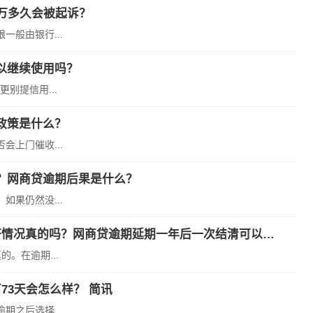
万多久会被起诉？
般由银行...
以继续使用吗？
别提信用...
政策是什么？
上门催收...
？网商贷逾期后果是什么？
果仍然没...
世界热文：网商贷逾期5万催收说要上门核实经济情况真的吗？网商贷逾期延期一年后一次结清可以减免吗？
。在逾期...
73天会怎么样？ 简讯
之后选择...