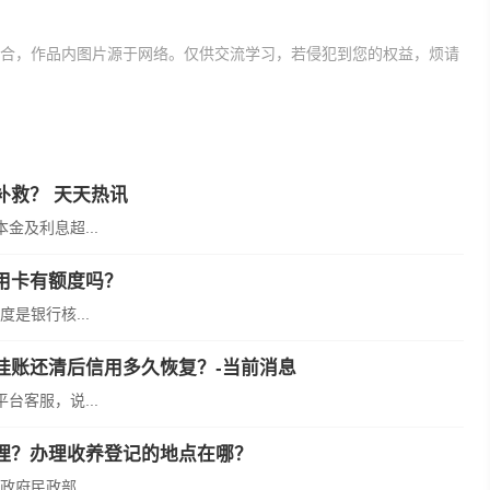
合，作品内图片源于网络。仅供交流学习，若侵犯到您的权益，烦请
太久能协商减免吗
网贷逾期一
补救？ 天天热讯
及利息超...
用卡有额度吗？
是银行核...
挂账还清后信用多久恢复？-当前消息
客服，说...
理？办理收养登记的地点在哪？
府民政部...