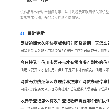
债就一直存在。
该作品系作者结合新闻时事、法律法规及互联网相关知识整
联系客服告知，我们核实后将立即删除。
标签：
网贷逾期
最近更新
网贷逾期太久能协商减免吗？网贷逾期一天怎么
网贷逾期太久能协商减免吗?如果网贷逾期时间较长，逾期本金
今日快讯：信用卡要开卡才有额度吗？刚办的信
信用卡要开卡才能使用，但并不是开卡才有额度。信用卡额度
网贷无力偿还怎么办理停息挂账？网贷办理停息
网贷无力偿还怎么办理停息挂账?首先借款人需要主动联系平台
收养子登记怎么有效？登记收养需要哪个部门办
一、登记收养需要哪个部门办理收养登记的机关是县级人民政