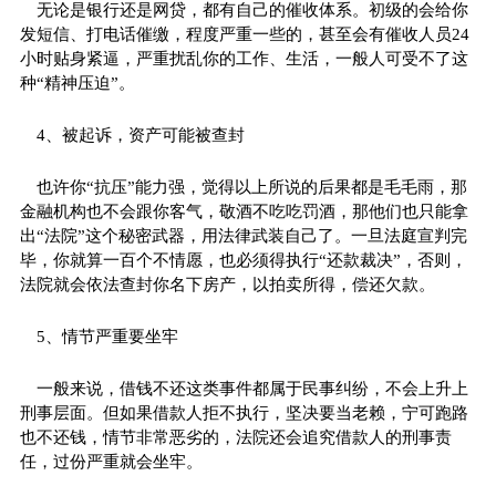
无论是银行还是网贷，都有自己的催收体系。初级的会给你
发短信、打电话催缴，程度严重一些的，甚至会有催收人员24
小时贴身紧逼，严重扰乱你的工作、生活，一般人可受不了这
种“精神压迫”。
4、被起诉，资产可能被查封
也许你“抗压”能力强，觉得以上所说的后果都是毛毛雨，那
金融机构也不会跟你客气，敬酒不吃吃罚酒，那他们也只能拿
出“法院”这个秘密武器，用法律武装自己了。一旦法庭宣判完
毕，你就算一百个不情愿，也必须得执行“还款裁决”，否则，
法院就会依法查封你名下房产，以拍卖所得，偿还欠款。
5、情节严重要坐牢
一般来说，借钱不还这类事件都属于民事纠纷，不会上升上
刑事层面。但如果借款人拒不执行，坚决要当老赖，宁可跑路
也不还钱，情节非常恶劣的，法院还会追究借款人的刑事责
任，过份严重就会坐牢。