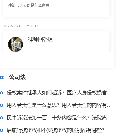
2022-11-18 12:16:14
律师回答区
民事权利包括哪些
2022-08-30 09:48:22
公司法
律师回答区
侵权案件继承人如何起诉？医疗人身侵权损害的赔偿范围是什么？
高楼住宅玻璃炸裂应该找谁处理
用人者责任是什么意思？用人者责任的内容有哪些？
回复：
可以建议您先找一下物业，由物业处置
民事诉讼法第一百二十条内容是什么？法院离婚程序有什么步骤？
后履行抗辩权和不安抗辩权的区别都有哪些？
2022-11-14 09:48:30