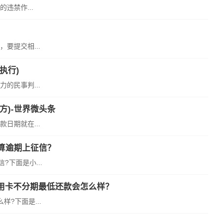
违禁作...
要提交相...
执行)
的民事判...
方)-世界微头条
日期就在...
算逾期上征信？
下面是小...
用卡不分期最低还款会怎么样？
?下面是...