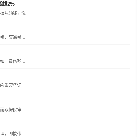
涨超2%
块领涨，涨...
、交通费...
一级伤残...
重要凭证...
取保候审...
，即携带...