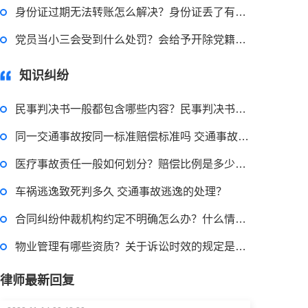
身份证过期无法转账怎么解决？身份证丢了有什么风险？
2022-11-18 12:16:14
党员当小三会受到什么处罚？会给予开除党籍处分吗？
律师回答区
知识纠纷
民事权利包括哪些
民事判决书一般都包含哪些内容？民事判决书范文怎么写？
同一交通事故按同一标准赔偿标准吗 交通事故后期民事赔偿的计算依据？
2022-08-30 09:48:22
医疗事故责任一般如何划分？赔偿比例是多少？住院医疗保险如何报销？
律师回答区
车祸逃逸致死判多久 交通事故逃逸的处理？
合同纠纷仲裁机构约定不明确怎么办？什么情况视为没约定仲裁机构？
高楼住宅玻璃炸裂应该找谁处理
回复：
可以建议您先找一下物业，由物业处置
物业管理有哪些资质？关于诉讼时效的规定是什么？
律师最新回复
2022-11-14 09:48:30