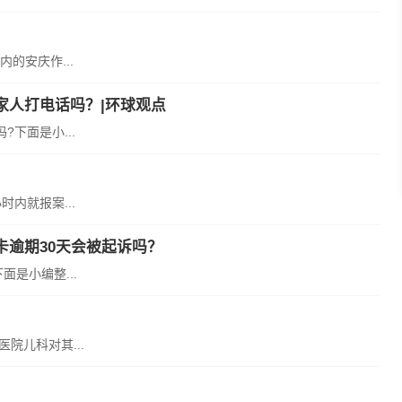
的安庆作...
家人打电话吗？|环球观点
下面是小...
内就报案...
逾期30天会被起诉吗？
是小编整...
院儿科对其...