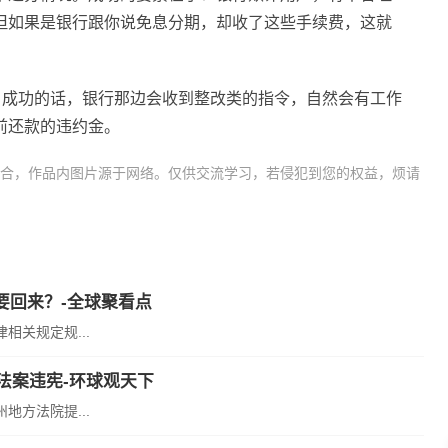
但如果是银行跟你说免息分期，却收了这些手续费，这就
诉，成功的话，银行那边会收到整改类的指令，自然会有工作
前还款的违约金。
合，作品内图片源于网络。仅供交流学习，若侵犯到您的权益，烦请
期多久会被起诉
信用卡分期利
要回来？-全球聚看点
关规定规...
诉法案违宪-环球观天下
地方法院提...