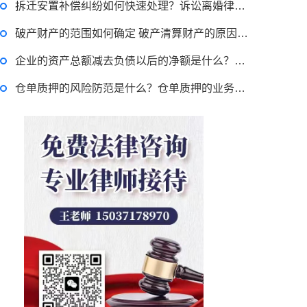
拆迁安置补偿纠纷如何快速处理？诉讼离婚律师费用收取标准是什么？
律师回答区
破产财产的范围如何确定 破产清算财产的原因有哪些？
企业的资产总额减去负债以后的净额是什么？企业财务会计报告条例第九条内容
退休职工涨工资最新消息 退休人员涨工资注意事项有哪些？
仓单质押的风险防范是什么？仓单质押的业务特点以及额度方式是什么？
2022-11-17 17:08:56
律师回答区
跳跳糖是毒品吗？