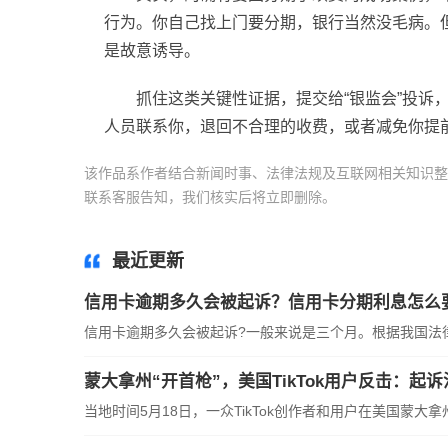
行为。你自己找上门要分期，银行当然没毛病。
是故意诱导。
抓住这类关键
性
证据，提交给“银监会”投
人员联系你，退回不合理的收费，或者减免你提
该作品系作者结合新闻时事、法律法规及互联网相关知识整
联系客服告知，我们核实后将立即删除。
标签：
信用卡逾
最近更新
信用卡逾期多久会被起诉？信用卡分期利息怎么
信用卡逾期多久会被起诉?一般来说是三个月。根据我国法律相
蒙大拿州“开首枪”，美国TikTok用户反击：起
当地时间5月18日，一众TikTok创作者和用户在美国蒙大拿州