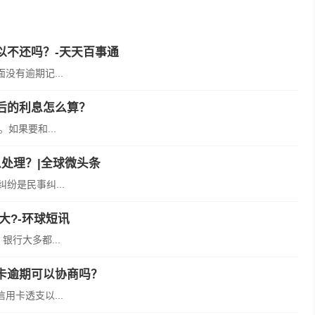
以不还吗？-天天百事通
有逾期记...
后的利息怎么算？
如果要和...
处理？|全球微头条
纷是民事纠...
大?-环球短讯
行大多都...
卡逾期可以协商吗？
卡透支以...