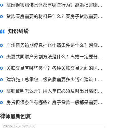
离婚损害赔偿具体都有哪些行为？离婚损害赔偿金额标准是多少？
2022-11-18 12:16:14
贷款买房需要的材料是什么？买房子贷款需要有稳定合法的工作和还款能力吗？
律师回答区
知识纠纷
民事权利包括哪些
广州债务逾期停息挂账申请条件是什么？网贷逾期怎么申请停息挂账？
2022-08-30 09:48:22
夫妻共同财产分割方法是什么？离婚一定要分一半财产吗？
律师回答区
关联交易有哪些类型？各种关联交易之间的区别是什么？上市公司融资条件有哪些？
建筑施工总承包二级资质需要多少钱？建筑工程施工总承包资质一级资质标准是什么？
高楼住宅玻璃炸裂应该找谁处理
离职证明怎么开？用人单位必须及时出具离职证明给员工吗？
回复：
可以建议您先找一下物业，由物业处置
房贷担保条件有哪些？房子贷款一般都是需要20个工作日左右吗？
2022-11-14 09:48:30
律师最新回复
律师回答区