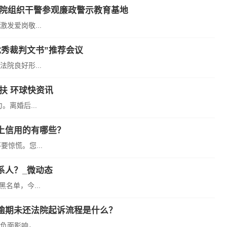
法院组织干警参观廉政警示教育基地
发爱岗敬...
秀裁判文书”推荐会议
院良好形...
扶 环球快资讯
离婚后...
上信用的有哪些？
惊慌。您...
系人？_微动态
名单，今...
逾期未还法院起诉流程是什么？
面影响，...