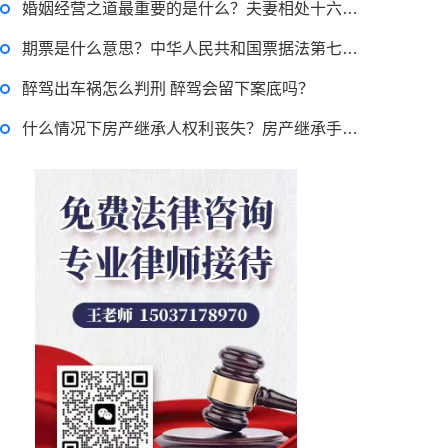
婚姻经营之道最重要的是什么？夫妻相处十六字原则分享
律师回答区
期票是什么意思？中华人民共和国票据法第七十三条内容
退休职工涨工资最新消息 退休人员涨工资注意事项有哪些？
醉驾出车祸怎么判刑 醉驾会留下案底吗？
什么情况下房产继承人权利丧失？房产继承手续有哪些？
2022-11-17 17:08:56
律师回答区
跳跳糖是毒品吗？