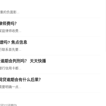
的负面影...
律师费吗？
律师收费...
谱吗? 焦点信息
系首先要...
逾期会判刑吗？ 天天快播
信用卡都...
网贷逾期会有什么后果？
明确一点...
以证明与...