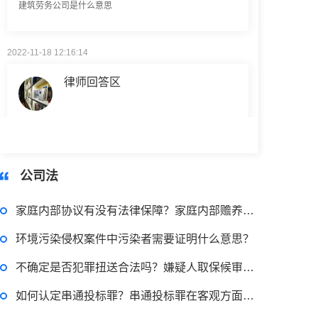
2022-11-18 12:16:14
律师回答区
民事权利包括哪些
2022-08-30 09:48:22
公司法
律师回答区
家庭内部协议有没有法律保障？家庭内部赡养协议是否有效？
高楼住宅玻璃炸裂应该找谁处理
环境污染侵权案件中污染者需要证明什么意思？
回复：
可以建议您先找一下物业，由物业处置
不确定是否犯罪扭送合法吗？嫌疑人取保候审的申请程序
如何认定串通投标罪？串通投标罪在客观方面表现为串通投标的行为吗？
2022-11-14 09:48:30