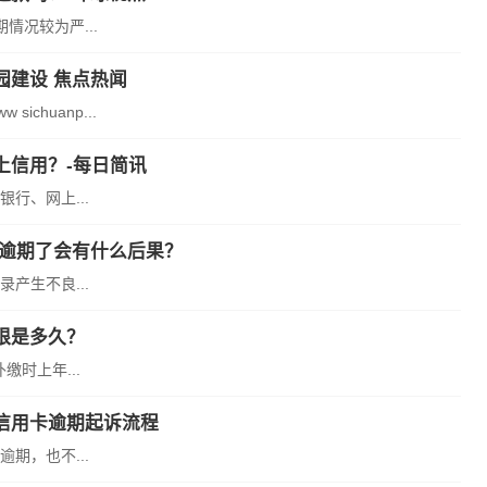
况较为严...
园建设 焦点热闻
huanp...
上信用？-每日简讯
行、网上...
卡逾期了会有什么后果？
产生不良...
限是多久？
时上年...
信用卡逾期起诉流程
期，也不...