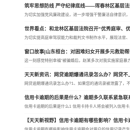
筑牢思想防线 严守纪律底线——珲春林区基层
为切实加强党风廉政建设，进一步增强干警廉洁自律意识，激
世界看点：和龙林区基层法院召开“优秀庭审、优
为切实提高庭审驾驭能力和裁判文书制作水平，展现法官、法
窗口故事|山东桓台：对困难妇女开展多元救助帮
这一刻感觉特别幸福“被骗婚后，赵某多次对我实施家庭暴力。
天天新资讯：网贷逾期爆通讯录怎么办？网贷不
网贷逾期爆通讯录怎么办?1、如果您的通讯录被泄露了，不要
信用卡逾期的后果是什么？逾期多久联系紧急联
信用卡逾期的后果是什么1 信用卡持卡人将会被列入信用卡黑
【天天新视野】信用卡逾期有哪些影响？信用卡
信用卡逾期有哪些影响信用卡逾期会对用户的信用记录产生负