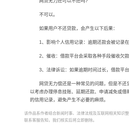
网贷
无力还可以不还吗?
不可以。
如果用户不还贷款，会产生以下后果：
1、影响个人信用记录：逾期还款会被记录
2、催收：借款
平
台会采取各种手段催收欠
3、法律诉讼：如果逾期时间过长，借款
平
网贷
无力偿还是一种常见的问题，但是不还
以考虑办理停息挂账、延期还款、申请减免或借
的信用记录，避免产生不必要的麻烦。
该作品系作者结合新闻时事、法律法规及互联网相关知识整
联系客服告知，我们核实后将立即删除。
标签：
网贷没逾