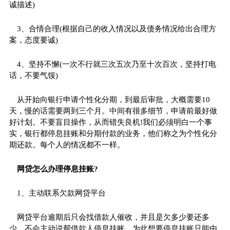
诚描述)
3、合情合理(根据自己的收入情况以及债务情况给出合理方
案，态度要诚)
4、坚持不懈(一次不行就三次五次乃至十次百次，坚持打电
话，不要气馁)
从开始向银行申请个
性
化分期，到最后审批，大概需要10
天，慢的话需要两到三个月。中间有很多细节，申请前最好做
好计划。不要盲目操作，从而错失良机!我们必须明白一个事
实，银行都停息挂账和分期付款的业务，他们称之为个
性
化分
期还款。每个人的情况都不一样。
网贷
怎么办理停息挂账?
1、主动联系欠款
网贷
平
台
网贷
平
台逾期后只会找借款人催收，并且是欠多少要还多
少，不会主动说帮借款人停息挂账。为此想要停息挂账只能由