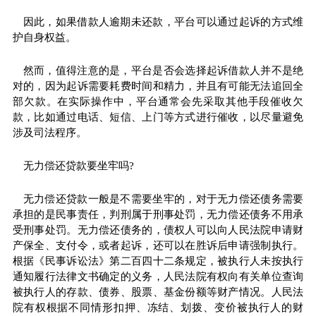
因此，如果借款人逾期未还款，
平
台可以通过起诉的方式维
护自身权益。
然而，值得注意的是，
平
台是否会选择起诉借款人并不是绝
对的，因为起诉需要耗费时间和精力，并且有可能无法追回全
部欠款。在实际操作中，
平
台通常会先采取其他手段催收欠
款，比如通过电话、短信、上门等方式进行催收，以尽量避免
涉及司法程序。
无力偿还贷款要坐牢吗?
无力偿还贷款一般是不需要坐牢的，对于无力偿还债务需要
承担的是民事责任，判刑属于刑事处罚，无力偿还债务不用承
受刑事处罚。无力偿还债务的，债权人可以向人民法院申请财
产保全、支付令，或者起诉，还可以在胜诉后申请强制执行。
根据《民事诉讼法》第二百四十二条规定，被执行人未按执行
通知履行法律文书确定的义务，人民法院有权向有关单位查询
被执行人的存款、债券、
股票
、
基金
份额等财产情况。人民法
院有权根据不同情形扣押、冻结、划拨、变价被执行人的财