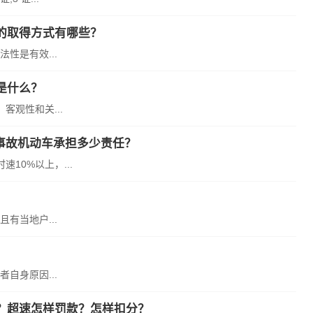
的取得方式有哪些？
性是有效...
是什么？
观性和关...
通事故机动车承担多少责任？
10%以上，...
有当地户...
自身原因...
？超速怎样罚款？怎样扣分？