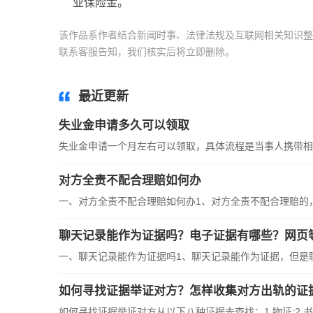
业保险金。
该作品系作者结合新闻时事、法律法规及互联网相关知识整
联系客服告知，我们核实后将立即删除。
标签：
劳动关系
最近更新
失业金申请多久可以领取
失业金申请一个月左右可以领取，具体流程是当事人携带相关
对方全责不配合理赔如何办
一、对方全责不配合理赔如何办1、对方全责不配合理赔的，应
聊天记录能作为证据吗？电子证据有哪些？网页
一、聊天记录能作为证据吗1、聊天记录能作为证据，但是聊天
如何寻找证据举证对方？怎样收集对方出轨的证
如何寻找证据举证对方从以下八种证据去查找：1 物证;2 书证;3