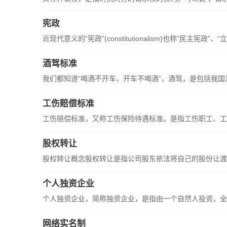
宪政
近现代意义的“宪政”(constitutionalism)也称“民主宪政”、“立宪
酒驾标准
我们都知道“喝酒不开车，开车不喝酒”，酒驾，是包括我国法
工伤赔偿标准
工伤赔偿标准，又称工伤保险待遇标准。是指工伤职工、工亡
股权转让
股权转让概念股权转让是指公司股东依法将自己的股份让渡给
个人独资企业
个人独资企业，简称独资企业，是指由一个自然人投资，全部
网络实名制