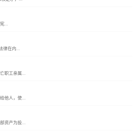
...
律在内...
职工亲属...
他人，使...
资产为投...