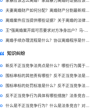
家暴应该怎么离婚？家庭暴力离婚的证据应该怎么收集？
高楼住宅玻璃炸裂应该找谁处理
夫妻离婚财产如何分配？离婚财产分割最新规定有哪些？
回复：
可以建议您先找一下物业，由物业处置
离婚案件应当提供哪些证据？关于离婚的法律咨询 什么是起诉离婚？
2022-11-14 09:48:30
王*强离婚案开庭可否要求对方净身出户？马-蓉诉王*强名誉侵权案是否成立?
律师回答区
离婚手续办理流程是什么？协议离婚程序是什么？离婚手续如何办理？
知识纠纷
退休职工涨工资最新消息 退休人员涨工资注意事项有哪些？
新反不正当竞争法亮点是什么？哪些行为属于串通投标？
2022-11-17 17:08:56
围标串标的其他责有哪些？反不正当竞争法是什么？
律师回答区
围标串标的处罚标准是什么？反不正当竞争法出台的意义是什么？
反不正当竞争行为具体有哪些措施？法条竞合的原则有哪些？
跳跳糖是毒品吗？
什么是不正当竞争行为？什么是法条竞合？对此法律是如何让规定的？