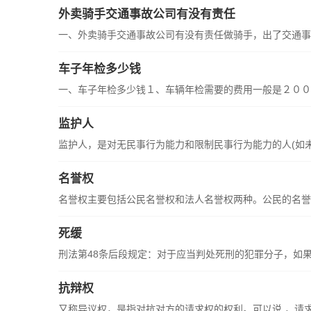
外卖骑手交通事故公司有没有责任
一、外卖骑手交通事故公司有没有责任做骑手，出了交通事故
车子年检多少钱
一、车子年检多少钱１、车辆年检需要的费用一般是２００元
监护人
监护人，是对无民事行为能力和限制民事行为能力的人(如未成
名誉权
名誉权主要包括公民名誉权和法人名誉权两种。公民的名誉权
死缓
刑法第48条后段规定：对于应当判处死刑的犯罪分子，如果不
抗辩权
又称异议权，是指对抗对方的请求权的权利。可以说 ，请求权