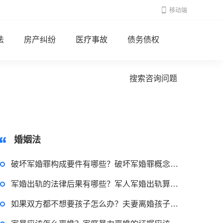
移动端
法
房产纠纷
医疗事故
债务债权
搜索咨询问题
2022-11-17 17:08:56
律师回答区
婚姻法
跳跳糖是毒品吗？
破坏军婚罪构成要件有哪些？破坏军婚罪概念是什么？
2022-08-30 09:48:22
军婚出轨的法律后果有哪些？军人军婚出轨算犯法吗？
律师回答区
如果双方都不想要孩子怎么办？夫妻离婚孩子怎么办？