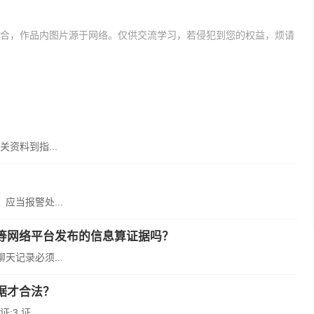
合，作品内图片源于网络。仅供交流学习，若侵犯到您的权益，烦请
社会保险经办机构
可以领取
资料到指...
当报警处...
等网络平台发布的信息算证据吗？
记录必须...
据才合法？
 证...