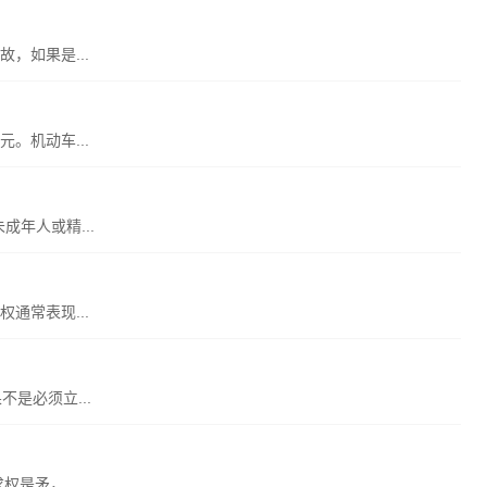
，如果是...
。机动车...
年人或精...
通常表现...
是必须立...
是矛，...