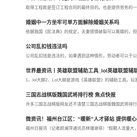
取得工程款是签订工程合同的最终目的。也是提供劳务的一方
婚姻中一方坐牢可单方面解除婚姻关系吗
依据我国《民法典》的规定，夫妻感情破裂可以离婚的，但离
公司乱扣钱违法吗
公司乱扣钱是违法的，如果遇到这种情形，劳动者可以于公司
世界最资讯丨英雄联盟辅助工具_lol英雄联盟辅
1、lol大脚2、Lol大脚是游戏《英雄联盟》的辅助工具。玩家
三国志战棋版魏国武将排行榜 焦点快报
许多三国志战棋版网友还不清楚三国志战棋版魏国武将排行榜
微资讯！福州台江区：“暖新”人才驿站 提供暖
福州日报讯（记者颜澜萍通讯员林珊谢菲）“假期人流量大，多