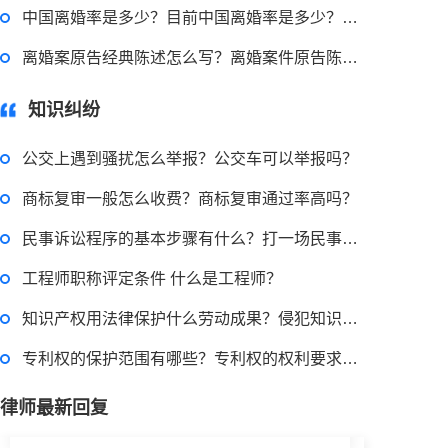
中国离婚率是多少？目前中国离婚率是多少？离婚率是怎么计算的？
回复：
可以建议您先找一下物业，由物业处置
离婚案原告经典陈述怎么写？离婚案件原告陈述词的法律依据是什么？
2022-11-14 09:48:30
知识纠纷
律师回答区
公交上遇到骚扰怎么举报？公交车可以举报吗？
商标复审一般怎么收费？商标复审通过率高吗？
退休职工涨工资最新消息 退休人员涨工资注意事项有哪些？
民事诉讼程序的基本步骤有什么？打一场民事诉讼多少钱？
2022-11-17 17:08:56
工程师职称评定条件 什么是工程师？
律师回答区
知识产权用法律保护什么劳动成果？侵犯知识产权赔偿标准是怎样的？
专利权的保护范围有哪些？专利权的权利要求解释原则
跳跳糖是毒品吗？
律师最新回复
2022-11-18 11:21:04