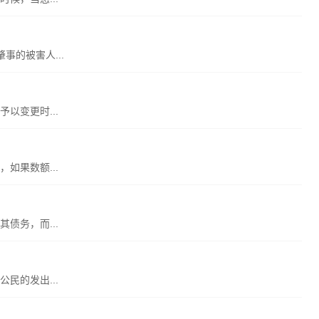
的被害人...
以变更时...
如果数额...
债务，而...
民的发出...