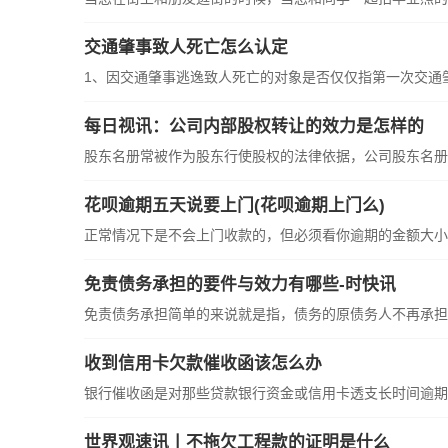
交通肇事致人死亡怎么认定
1、因交通肇事逃逸致人死亡的对象是否仅仅指第一次交通肇事
每日视讯：公司内部股权转让的效力是怎样的
股东名册常被作为股东行使股权的法律依据，公司股东名册予
花呗逾期五天说要上门(花呗逾期上门么)
正常情况下是不会上门收款的，但必须看你逾期的金额大小，
免责债务承担的要件与效力有哪些-时快讯
免责债务承担简单的来说就是指，债务的原债务人不再承担其
收到信用卡欠款催收函该怎么办
银行催收函是对那些贷款银行资金或信用卡透支长时间逾期公
世界观速讯丨不拖欠工程款的证明是什么