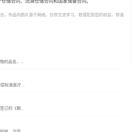
产仓储合同、流通仓储合同和国家储备合同。
合，作品内图片源于网络。仅供交流学习，若侵犯到您的权益，烦请
的品名、...
标准医疗...
订的《期...
候，当您...