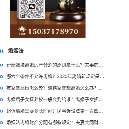
15037178970
2022-11-18 12:16:14
婚姻法
律师回答区
新婚姻法离婚房产分割的原则是什么？夫妻的共同财产怎么分配的？
哪六个条件不允许离婚？2020年离婚新规定是什么？
民事权利包括哪些
被家暴离婚怎么办？遭遇家暴想离婚怎么办？家暴离婚证据怎么收集？
2022-08-30 09:48:22
离婚后子女抚养权一般会判给谁？离婚子女抚养权可以尊重子女的意见吗？
律师回答区
起诉离婚需要多长时间？民事诉讼法第一百四十九条内容是什么？
婚姻法离婚财产分配有哪些规定？夫妻共同财产分割的原则是什么？
高楼住宅玻璃炸裂应该找谁处理