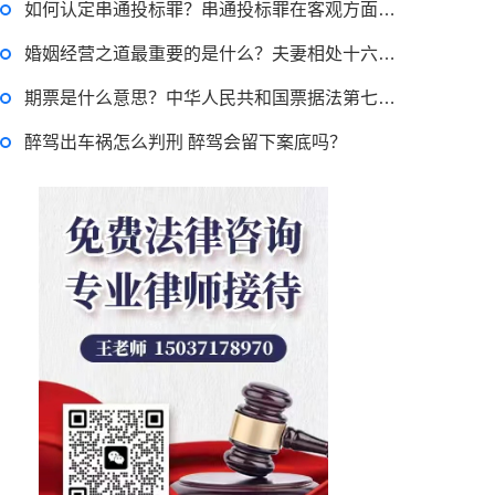
如何认定串通投标罪？串通投标罪在客观方面表现为串通投标的行为吗？
律师回答区
婚姻经营之道最重要的是什么？夫妻相处十六字原则分享
期票是什么意思？中华人民共和国票据法第七十三条内容
退休职工涨工资最新消息 退休人员涨工资注意事项有哪些？
醉驾出车祸怎么判刑 醉驾会留下案底吗？
2022-11-17 17:08:56
律师回答区
跳跳糖是毒品吗？