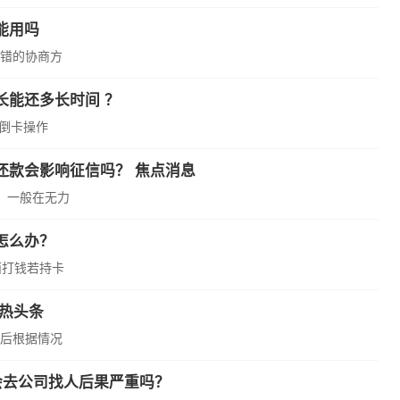
能用吗
错的协商方
长能还多长时间 ？
技巧：在进行倒卡操作
还款会影响征信吗？ 焦点消息
。一般在无力
怎么办？
面打钱若持卡
热头条
后根据情况
会去公司找人后果严重吗？