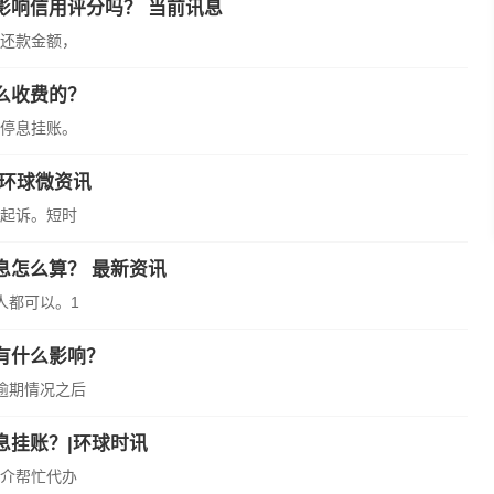
影响信用评分吗？ 当前讯息
还款金额，
么收费的？
停息挂账。
|环球微资讯
起诉。短时
息怎么算？ 最新资讯
人都可以。1
有什么影响？
逾期情况之后
息挂账？|环球时讯
介帮忙代办