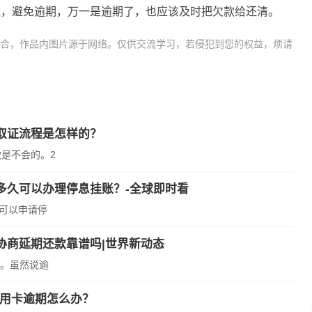
款，避免逾期，万一是逾期了，也应该及时把欠款给还清。
合，作品内图片源于网络。仅供交流学习，若侵犯到您的权益，烦请
纷被起诉会不会坐牢
信用卡逾
取证流程是怎样的？
是不会的。2
多久可以办理停息挂账？-全球即时看
后可以申请停
协商延期还款靠谱吗|世界新动态
。虽然说逾
信用卡逾期怎么办？