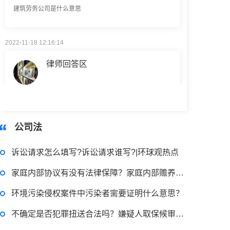
2022-11-18 12:16:14
律师回答区
民事权利包括哪些
2022-08-30 09:48:22
公司法
律师回答区
诉讼请求怎么填写?诉讼请求谁写?|环球观热点
高楼住宅玻璃炸裂应该找谁处理
家庭内部协议有没有法律保障？家庭内部赡养协议是否有效？
回复：
可以建议您先找一下物业，由物业处置
环境污染侵权案件中污染者需要证明什么意思？
不确定是否犯罪扭送合法吗？嫌疑人取保候审的申请程序
2022-11-14 09:48:30