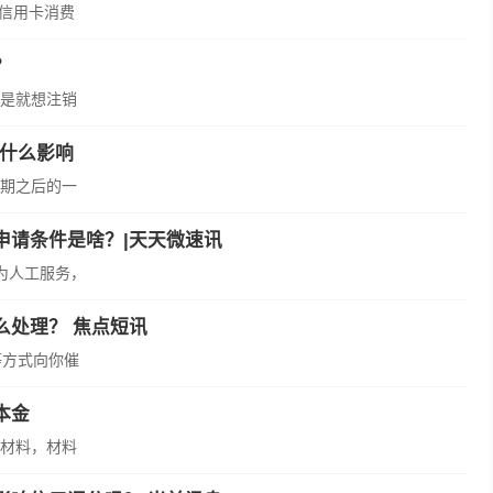
在信用卡消费
？
是就想注销
有什么影响
期之后的一
申请条件是啥？|天天微速讯
为人工服务，
么处理？ 焦点短讯
等方式向你催
本金
材料，材料