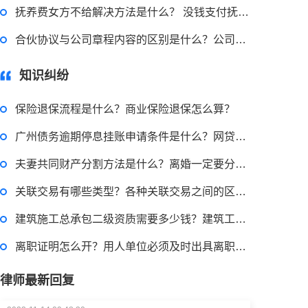
抚养费女方不给解决方法是什么？ 没钱支付抚养费被起诉怎么办？
2022-11-18 12:16:14
合伙协议与公司章程内容的区别是什么？公司章程的法律性质是什么?
律师回答区
知识纠纷
民事权利包括哪些
保险退保流程是什么？商业保险退保怎么算？
广州债务逾期停息挂账申请条件是什么？网贷逾期怎么申请停息挂账？
2022-08-30 09:48:22
夫妻共同财产分割方法是什么？离婚一定要分一半财产吗？
律师回答区
关联交易有哪些类型？各种关联交易之间的区别是什么？上市公司融资条件有哪些？
建筑施工总承包二级资质需要多少钱？建筑工程施工总承包资质一级资质标准是什么？
高楼住宅玻璃炸裂应该找谁处理
回复：
可以建议您先找一下物业，由物业处置
离职证明怎么开？用人单位必须及时出具离职证明给员工吗？
律师最新回复
2022-11-14 09:48:30