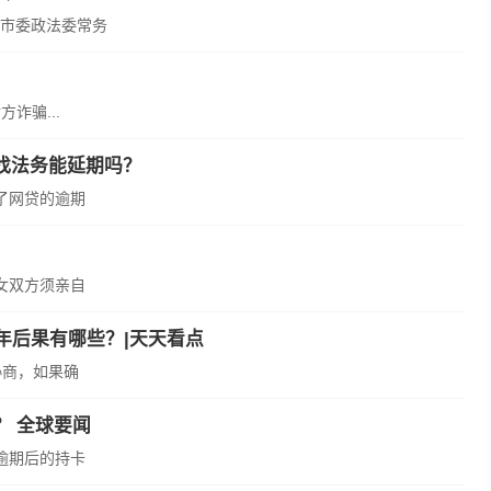
市委政法委常务
诈骗...
找法务能延期吗？
了网贷的逾期
女双方须亲自
年后果有哪些？|天天看点
协商，如果确
？ 全球要闻
逾期后的持卡