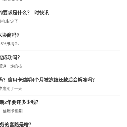
的要求是什么？_时快讯
构;制定了
以协商吗?
5%滞纳金、
能成功吗？
知道一定的技
吗？信用卡逾期4个月被冻结还款后会解冻吗？
中逾期了一天
期2年要还多少钱？
、信用卡逾期
业务的套路是啥？