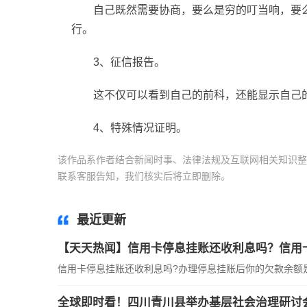
自己既然需要协商，要么是穷的叮当响，要
行。
3、征信报告。
这不仅可以看到自己的前科，还能显示自己
4、特殊情况证明。
该作品系作者结合新闻时事、法律法规及互联网相关知识整
联系客服告知，我们核实后将立即删除。
标签：
信用卡停
最近更新
【天天热闻】信用卡停息挂账还收利息吗？信用
信用卡停息挂账还收利息吗?办理停息挂账后你的欠款余额
全球即时看！四川青川县举办基层社会治理研讨