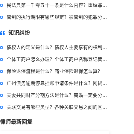
民法典第一千零五十一条是什么内容？重婚罪的处罚流程是什么？_天天视讯
管制的执行期限有哪些规定？被管制的犯罪分子应该遵守哪些规定？
2022-11-14 09:48:30
律师回答区
知识纠纷
债权人的定义是什么？债权人主要享有的权利是什么？ 独家焦点
退休职工涨工资最新消息 退休人员涨工资注意事项有哪些？
个体工商户怎么办理？个体工商户名称登记管理办法第十三条内容是什么？ 世界热点评
保险退保流程是什么？商业保险退保怎么算？
2022-11-17 17:08:56
广州债务逾期停息挂账申请条件是什么？网贷逾期怎么申请停息挂账？
律师回答区
夫妻共同财产分割方法是什么？离婚一定要分一半财产吗？
跳跳糖是毒品吗？
关联交易有哪些类型？各种关联交易之间的区别是什么？上市公司融资条件有哪些？
律师最新回复
2022-11-18 11:21:04