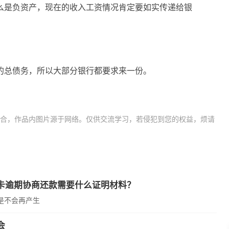
么是负资产，现在的收入工资情况肯定要如实传递给银
的总债务，所以大部分银行都要求来一份。
合，作品内图片源于网络。仅供交流学习，若侵犯到您的权益，烦请
息挂账还收利息吗
信用卡逾期
卡逾期协商还款需要什么证明材料？
是不会再产生
会