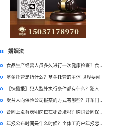
2022-11-18 12:16:14
15037178970
律师回答区
婚姻法
食品生产经营人员多久进行一次健康检查？食品生产经营人员的要求有哪些？
民事权利包括哪些
基金托管是指什么？基金托管的主体 世界要闻
2022-08-30 09:48:22
【快播报】犯人监外执行条件都有什么？犯人监外执行可以到外地吗？
受益人向保险公司报案的方式有哪些？开车门被撞保险公司是否赔？
律师回答区
合同上没有表明岗位在哪合法吗？购销合同保管年限多久？-当前速读
高楼住宅玻璃炸裂应该找谁处理
年报公布时间是什么时候？个体工商户年报怎么报？
回复：
可以建议您先找一下物业，由物业处置