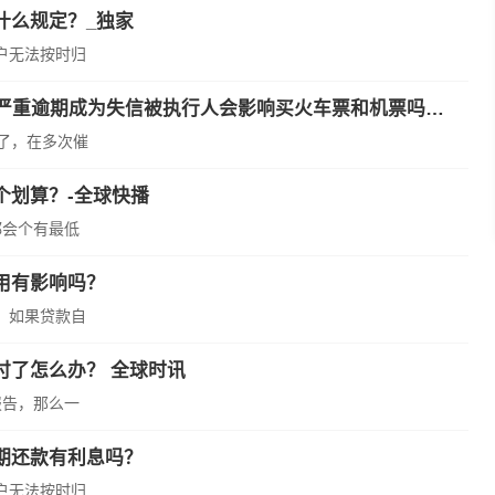
什么规定？_独家
户无法按时归
逾期3个月欠款2万被银行起诉会坐牢吗？信用卡严重逾期成为失信被执行人会影响买火车票和机票吗？|天天即时看
了，在多次催
个划算？-全球快播
都会个有最低
用有影响吗？
，如果贷款自
付了怎么办？ 全球时讯
报告，那么一
期还款有利息吗？
户无法按时归