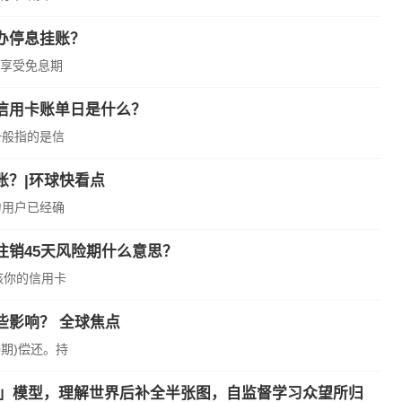
办停息挂账？
享受免息期
信用卡账单日是什么？
一般指的是信
账？|环球快看点
力用户已经确
销45天风险期什么意思？
核你的信用卡
些影响？ 全球焦点
期)偿还。持
类人」模型，理解世界后补全半张图，自监督学习众望所归