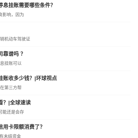
停息挂账需要哪些条件？
良影响，因为
销机动车驾驶证
司靠谱吗 ？
息挂账可以
挂账收多少钱？|环球视点
在第三方帮
看？|全球速读
可能还是会存
信用卡限额消费了？
否有未结资金