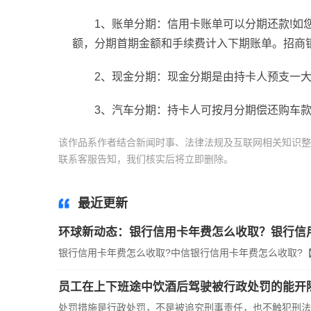
1、账单分期：信用卡账单可以分期还款!如
额，分期首期金额和手续费计入下期账单。招商银
2、现金分期：现金分期是由持卡人预支一大
3、汽车分期：持卡人可按月分期偿还购车款
该作品系作者结合新闻时事、法律法规及互联网相关知识整
联系客服告知，我们核实后将立即删除。
标签：
银行信用
最近更新
环球新动态：银行信用卡年费怎么收取？银行信
银行信用卡年费怎么收取?中信银行信用卡年费怎么收取?【
员工在上下班途中饮酒后驾驶被行政处罚的能开
处罚措施是行政处罚，不是被追究刑事责任，也不触犯刑法