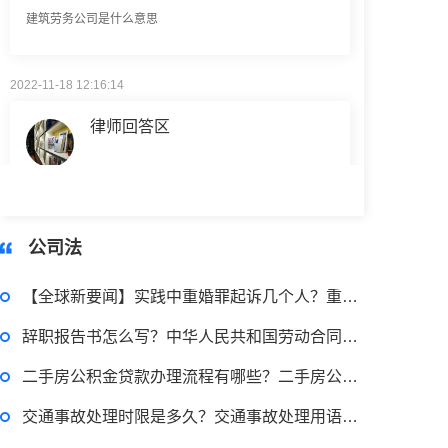
2022-11-18 12:16:14
律师回答区
民事权利包括哪些
2022-08-30 09:48:22
公司法
律师回答区
【全球新要闻】实践中重婚罪起诉几个人？重婚罪起诉的法律依据是什么？
高楼住宅玻璃炸裂应该找谁处理
辞职报告书怎么写？中华人民共和国劳动合同法第三十六条是什么？-今日聚焦
回复：
可以建议您先找一下物业，由物业处置
二手房公积金贷款办理流程有哪些？二手房公积金贷款提交什么资料？
交通事故处理时限是多久？交通事故处理用语的含义有哪些？
2022-11-14 09:48:30