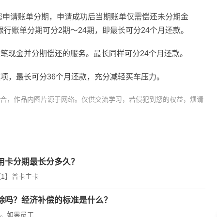
您申请账单分期，申请成功后当期账单仅需偿还未分期金
行账单分期可分2期～24期，即最长可分24个月还款。
笔现金并分期偿还的服务。最长同样可分24个月还款。
项，最长可分36个月还款，充分减轻买车压力。
合，作品内图片源于网络。仅供交流学习，若侵犯到您的权益，烦请
卡年费怎么收取
银行信用卡分
用卡分期最长分多久？
1】普卡主卡
除吗？经济补偿的标准是什么？
。如果员工