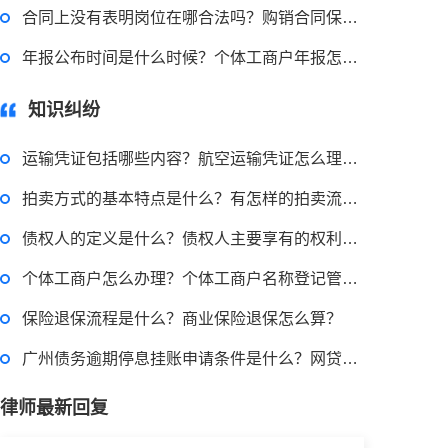
合同上没有表明岗位在哪合法吗？购销合同保管年限多久？-当前速读
2022-11-18 12:16:14
年报公布时间是什么时候？个体工商户年报怎么报？
律师回答区
知识纠纷
民事权利包括哪些
运输凭证包括哪些内容？航空运输凭证怎么理解？ 世界微速讯
拍卖方式的基本特点是什么？有怎样的拍卖流程？
2022-08-30 09:48:22
债权人的定义是什么？债权人主要享有的权利是什么？ 独家焦点
律师回答区
个体工商户怎么办理？个体工商户名称登记管理办法第十三条内容是什么？ 世界热点评
保险退保流程是什么？商业保险退保怎么算？
高楼住宅玻璃炸裂应该找谁处理
回复：
可以建议您先找一下物业，由物业处置
广州债务逾期停息挂账申请条件是什么？网贷逾期怎么申请停息挂账？
律师最新回复
2022-11-14 09:48:30