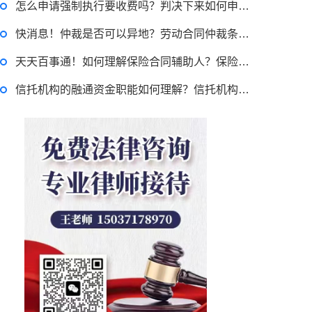
怎么申请强制执行要收费吗？判决下来如何申请执行？
律师回答区
快消息！仲裁是否可以异地？劳动合同仲裁条件是什么？
天天百事通！如何理解保险合同辅助人？保险代理的表现有哪些？
退休职工涨工资最新消息 退休人员涨工资注意事项有哪些？
信托机构的融通资金职能如何理解？信托机构的经营业务有哪些？
2022-11-17 17:08:56
律师回答区
跳跳糖是毒品吗？