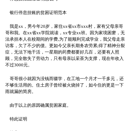
银行停息挂账的贫困证明范本
我是xx，男今年20岁，家住xx省xx市xxx村，家有父母亲哥
哥和我。在xx省xx学院就读，xx专业xx班。因为家境困窘，无
法承担本人在校期间的学费,为了能顺利完成学业，我父母走亲
访客，欠了不少的债。更如今父亲长期务农劳累;得了精神分裂
症，无法下地干活，一星期的药费都要好几百，还要有人照
顾，完全散失了劳动力，只有母亲以采茶为支撑，现在年收入
不过3000元。
哥哥很小就因为没钱而辍学，在工地一个月才一千多元，还
不够生活用的。住土房子曾经被火烧掉了，如今住的更是一下
雨就漏的简房。
由于以上的原因确属贫困家庭。
特此证明