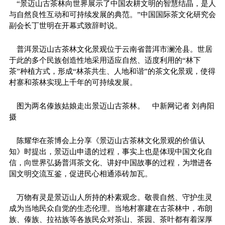
“景迈山古茶林向世界展示了中国农耕文明的智慧结晶，是人
与自然良性互动和可持续发展的典范。”中国国际茶文化研究会
副会长丁世明在开幕式致辞时说。
普洱景迈山古茶林文化景观位于云南省普洱市澜沧县。世居
于此的多个民族创造性地采用适应自然、适度利用的“林下
茶”种植方式，形成“林茶共生、人地和谐”的茶文化景观，使得
村寨和茶林实现上千年的可持续发展。
图为两名傣族姑娘走出景迈山古茶林。 中新网记者 刘冉阳
摄
陈耀华在茶博会上分享《景迈山古茶林文化景观的价值认
知》时提出，景迈山申遗的过程，事实上也是体现中国文化自
信，向世界弘扬普洱茶文化、讲好中国故事的过程，为增进各
国文明交流互鉴，促进民心相通添砖加瓦。
万物有灵是景迈山人所持的朴素观念。敬畏自然、守护生灵
成为当地民众自觉的生态伦理。当地村寨建在古茶林中，布朗
族、傣族、拉祜族等各族民众对茶山、茶园、茶叶都有着深厚