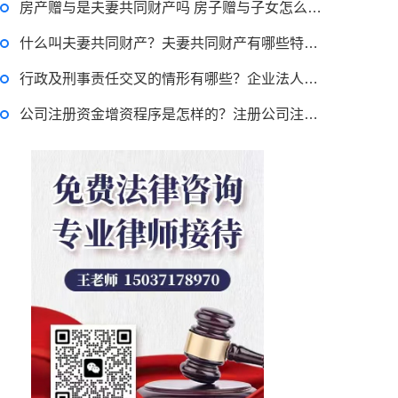
房产赠与是夫妻共同财产吗 房子赠与子女怎么收费？
律师回答区
什么叫夫妻共同财产？夫妻共同财产有哪些特征？
退休职工涨工资最新消息 退休人员涨工资注意事项有哪些？
行政及刑事责任交叉的情形有哪些？企业法人法定代表人登记管理规定是什么？
公司注册资金增资程序是怎样的？注册公司注册资本最低多少？
2022-11-17 17:08:56
律师回答区
跳跳糖是毒品吗？