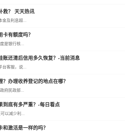
补救？ 天天热讯
及利息超...
用卡有额度吗？
是银行核...
挂账还清后信用多久恢复？-当前消息
客服，说...
理？办理收养登记的地点在哪？
府民政部...
果到底有多严重？-每日看点
以减少利...
卡和激活是一样的吗？