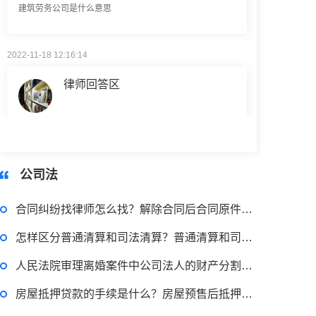
2022-11-18 12:16:14
律师回答区
民事权利包括哪些
2022-08-30 09:48:22
公司法
律师回答区
合同纠纷找律师怎么找？解除合同后合同原件怎么处理？
高楼住宅玻璃炸裂应该找谁处理
怎样区分普通清算和司法清算？普通清算和司法清算的区别有哪些？
回复：
可以建议您先找一下物业，由物业处置
人民法院审理离婚案件中公司法人的财产分割规定是什么？
房屋抵押贷款的手续是什么？房屋预售后抵押土地使用权的法律法规有哪些？
2022-11-14 09:48:30