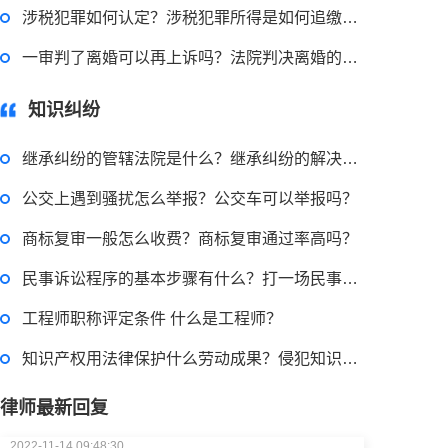
涉税犯罪如何认定？涉税犯罪所得是如何追缴的？
2022-11-18 12:16:14
一审判了离婚可以再上诉吗？法院判决离婚的情形有哪些？
律师回答区
知识纠纷
民事权利包括哪些
继承纠纷的管辖法院是什么？继承纠纷的解决方式都有哪些？
公交上遇到骚扰怎么举报？公交车可以举报吗？
2022-08-30 09:48:22
商标复审一般怎么收费？商标复审通过率高吗？
律师回答区
民事诉讼程序的基本步骤有什么？打一场民事诉讼多少钱？
高楼住宅玻璃炸裂应该找谁处理
工程师职称评定条件 什么是工程师？
回复：
可以建议您先找一下物业，由物业处置
知识产权用法律保护什么劳动成果？侵犯知识产权赔偿标准是怎样的？
律师最新回复
2022-11-14 09:48:30
律师回答区