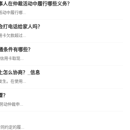
事人在仲裁活动中履行哪些义务？
中履行哪...
会打电话给家人吗？
欠款超过...
通条件有哪些？
用卡取现...
上怎么协商？_信息
。在使用...
骤？
动仲裁申...
约定的履...