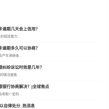
何申请免息分期还款
信用卡逾
卡逾期几天会上信用？
偿还能力...
卡逾期多久可以协商？
生滞纳金...
偿纠纷诉讼时效是几年？
情况是医...
跟银行协商解决？|全球焦点
取一定的...
以自律处分_热消息