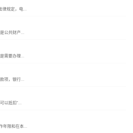
规定，电...
公共财产...
需要办理...
项，银行...
抵扣”...
年限和在本...