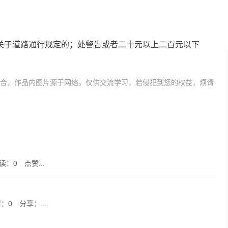
关于道路通行规定的；处警告或者二十元以上二百元以下
合，作品内图片源于网络。仅供交流学习，若侵犯到您的权益，烦请
读：0 点赞...
：0 分享：...