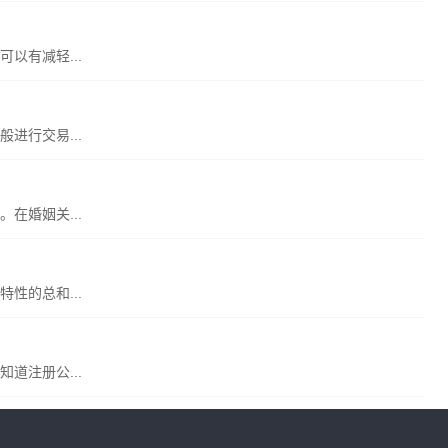
以有减轻...
进行交易...
在婚姻关...
性的总和...
道注册公...