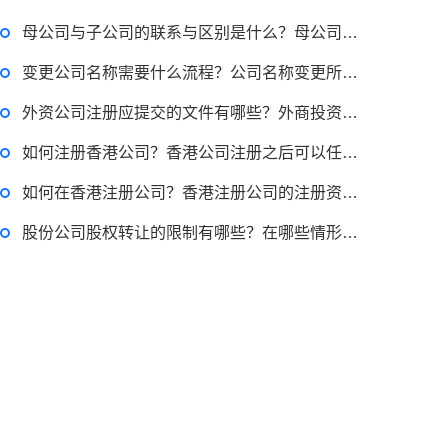
母公司与子公司的联系与区别是什么？母公司与子公司各为独立的法人吗？
退休职工涨工资最新消息 退休人员涨工资注意事项有哪些？
变更公司名称需要什么流程？公司名称变更所需资料有哪些？
外资公司注册应提交的文件有哪些？外商投资企业开业登记应提交的申报材料
2022-11-17 17:08:56
如何注册香港公司？香港公司注册之后可以任意添加资本吗？
律师回答区
如何在香港注册公司？香港注册公司的注册资本最低需要多少？
股份公司股权转让的限制有哪些？在哪些情形下公司不得收购本公司股份
跳跳糖是毒品吗？