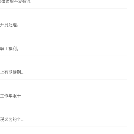
：0律师解答复婚流
具处理，...
工福利，...
有期徒刑...
作年限十...
义务的个...