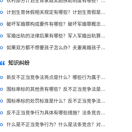
农村部分计划生育家庭奖励扶助制度有哪些？计划生育特别扶助制度有哪些？
律师回答区
计划生育休假相关规定有哪些？计划生育假是什么？
破坏军婚罪构成要件有哪些？破坏军婚罪概念是什么？
民事权利包括哪些
军婚出轨的法律后果有哪些？军人军婚出轨算犯法吗？
如果双方都不想要孩子怎么办？夫妻离婚孩子怎么办？
2022-08-30 09:48:22
知识纠纷
律师回答区
新反不正当竞争法亮点是什么？哪些行为属于串通投标？
高楼住宅玻璃炸裂应该找谁处理
围标串标的其他责有哪些？反不正当竞争法是什么？
回复：
可以建议您先找一下物业，由物业处置
围标串标的处罚标准是什么？反不正当竞争法出台的意义是什么？
2022-11-14 09:48:30
反不正当竞争行为具体有哪些措施？法条竞合的原则有哪些？
律师回答区
什么是不正当竞争行为？什么是法条竞合？对此法律是如何让规定的？