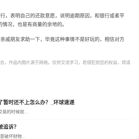
银行，表明自己的还款意愿，说明逾期原因，和银行或者平
的情况，也是有商量的余地的。
向亲戚朋友求助一下，毕竟这种事情不是好玩的，相信对方
合，作品内图片源于网络。仅供交流学习，若侵犯到您的权益，烦请
期付款是怎么分期法
信用卡网
了暂时还不上怎么办？_环球速递
的时候就...
被追诉？
破坏财物...