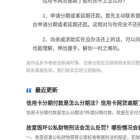
信用卡网贷逾期了暂时还不上怎么办?
1、申请分期或者延期还款。首先主动联系
台申请分期或者延期还款。这相对与你完全不还
2、向亲戚求助实在没办法还上的话，可以
也能理解，伸出援手，解你一时之难的。
该作品系作者结合新闻时事、法律法规及互联网相关知识整
联系客服告知，我们核实后将立即删除。
标签：
信用卡分
最近更新
信用卡分期付款是怎么分期法？信用卡网贷逾期
信用卡分期付款是怎么分期法?所谓分期付款，就是在支付交易
故意毁坏公私财物刑法会怎么处罚？哪些情况会
一、故意损害公私财物罪罪立案标准根据刑法的规定，犯故意