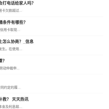
会打电话给家人吗？
欠款超过...
通条件有哪些？
用卡取现...
上怎么协商？_信息
。在使用...
骤？
动仲裁申...
约定的履...
补救？ 天天热讯
及利息超...