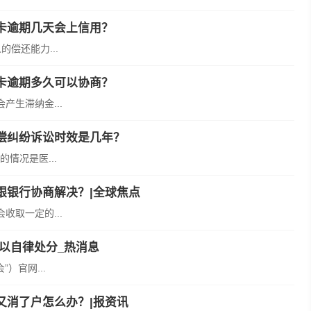
卡逾期几天会上信用？
偿还能力...
卡逾期多久可以协商？
生滞纳金...
偿纠纷诉讼时效是几年？
情况是医...
跟银行协商解决？|全球焦点
取一定的...
以自律处分_热消息
）官网...
又消了户怎么办？|报资讯