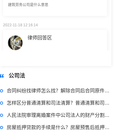
2022-11-18 12:16:14
律师回答区
民事权利包括哪些
2022-08-30 09:48:22
公司法
律师回答区
合同纠纷找律师怎么找？解除合同后合同原件怎么处理？
高楼住宅玻璃炸裂应该找谁处理
怎样区分普通清算和司法清算？普通清算和司法清算的区别有哪些？
回复：
可以建议您先找一下物业，由物业处置
人民法院审理离婚案件中公司法人的财产分割规定是什么？
房屋抵押贷款的手续是什么？房屋预售后抵押土地使用权的法律法规有哪些？
2022-11-14 09:48:30