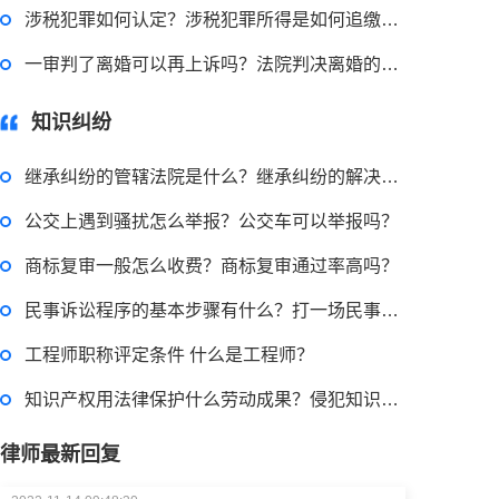
涉税犯罪如何认定？涉税犯罪所得是如何追缴的？
2022-11-18 12:16:14
一审判了离婚可以再上诉吗？法院判决离婚的情形有哪些？
律师回答区
知识纠纷
民事权利包括哪些
继承纠纷的管辖法院是什么？继承纠纷的解决方式都有哪些？
公交上遇到骚扰怎么举报？公交车可以举报吗？
2022-08-30 09:48:22
商标复审一般怎么收费？商标复审通过率高吗？
律师回答区
民事诉讼程序的基本步骤有什么？打一场民事诉讼多少钱？
高楼住宅玻璃炸裂应该找谁处理
工程师职称评定条件 什么是工程师？
回复：
可以建议您先找一下物业，由物业处置
知识产权用法律保护什么劳动成果？侵犯知识产权赔偿标准是怎样的？
律师最新回复
2022-11-14 09:48:30