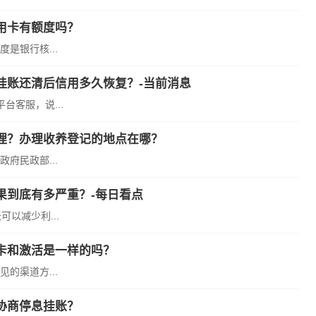
用卡有额度吗？
是银行核...
挂账还清后信用多久恢复？-当前消息
客服，说...
理？办理收养登记的地点在哪？
府民政部...
果到底有多严重？-每日看点
以减少利...
卡和激活是一样的吗？
的渠道方...
协商停息挂账？